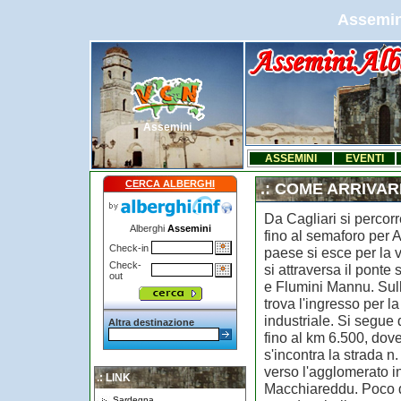
Assemini
Assemini
ASSEMINI
EVENTI
CERCA ALBERGHI
.: COME ARRIVAR
Da Cagliari si percor
Alberghi
Assemini
fino al semaforo per 
Check-in
paese si esce per la 
Check-
si attraversa il ponte 
out
e Flumini Mannu. Sulla
trova l'ingresso per l
industriale. Si segue
Altra destinazione
fino al km 6.500, dove
s'incontra la strada n. 
verso l'agglomerato in
.: LINK
Macchiareddu. Poco 
Sardegna