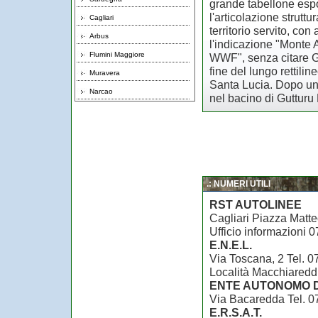
grande tabellone es
l'articolazione struttu
Cagliari
territorio servito, con
Arbus
l'indicazione "Monte 
Flumini Maggiore
WWF", senza citare G
fine del lungo rettilin
Muravera
Santa Lucia. Dopo un b
Narcao
nel bacino di Gutturu
.: NUMERI UTILI
RST AUTOLINEE
Cagliari Piazza Matte
Ufficio informazioni 
E.N.E.L.
Via Toscana, 2 Tel. 0
Località Macchiaredd
ENTE AUTONOMO 
Via Bacaredda Tel. 0
E.R.S.A.T.